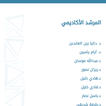
المرشد الأكاديمي
د .دانيا زين العابدين
د. أيام ياسين
د.عبدالله موسان
د.ريزان نصور
د.هادي خليل
د.فادي خليل
د.باسل نصار
د.طرفة شريقي