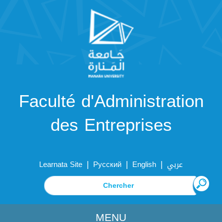
Faculté d'Administration
des Entreprises
|
|
|
Learnata Site
Русский
English
عربي
MENU