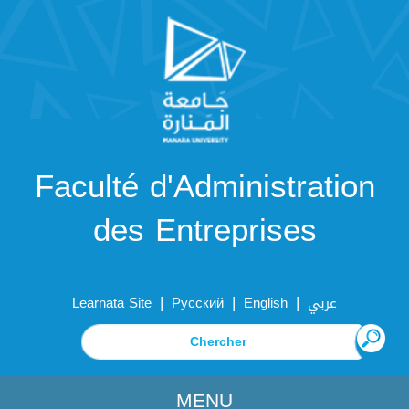
Faculté d'Administration
des Entreprises
|
|
|
Learnata Site
Русский
English
عربي
MENU