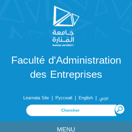
Faculté d'Administration
des Entreprises
|
|
|
Learnata Site
Русский
English
عربي
MENU