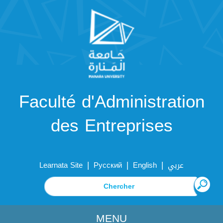
Faculté d'Administration
des Entreprises
|
|
|
Learnata Site
Русский
English
عربي
MENU