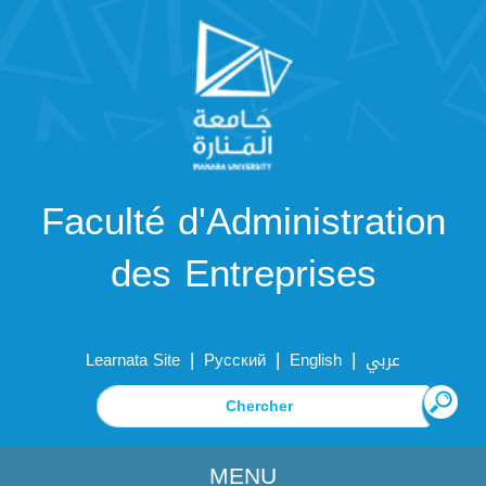
Faculté d'Administration
des Entreprises
|
|
|
Learnata Site
Русский
English
عربي
MENU