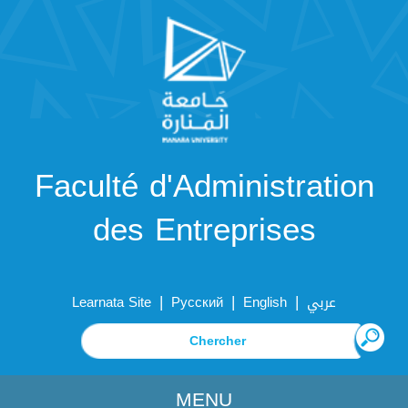
Faculté d'Administration
des Entreprises
|
|
|
Learnata Site
Русский
English
عربي
MENU