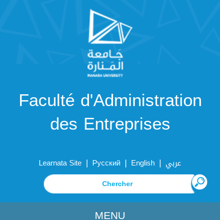
Faculté d'Administration
des Entreprises
|
|
|
Learnata Site
Русский
English
عربي
MENU