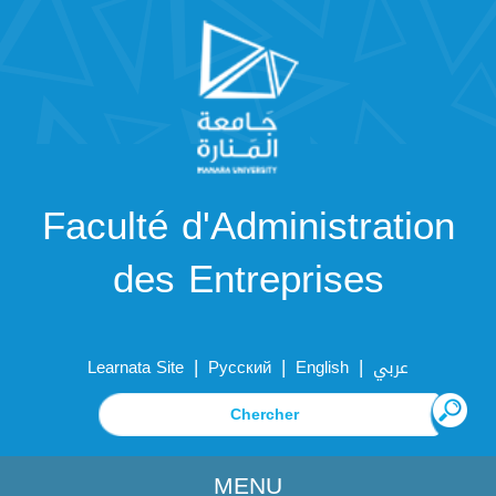
Faculté d'Administration
des Entreprises
|
|
|
Learnata Site
Русский
English
عربي
MENU