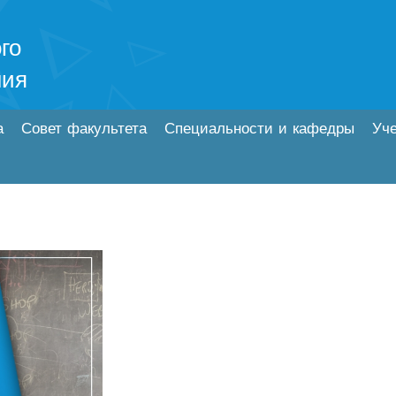
го
ния
а
Совет факультета
Специальности и кафедры
Уч