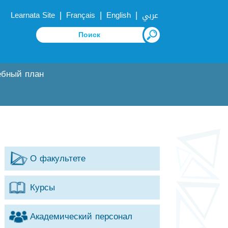
|
|
|
Learnata Site
Français
English
عربي
ебный план
О факультете
Курсы
Академический персонал