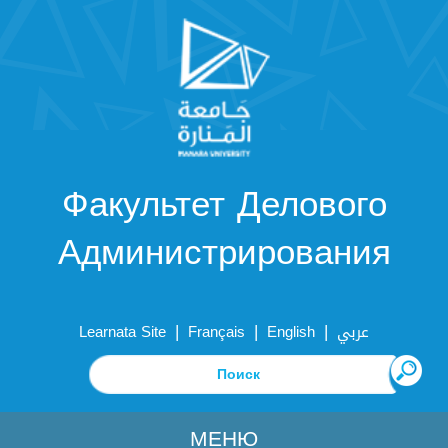
Факультет Делового
Администрирования
|
|
|
Learnata Site
Français
English
عربي
МЕНЮ