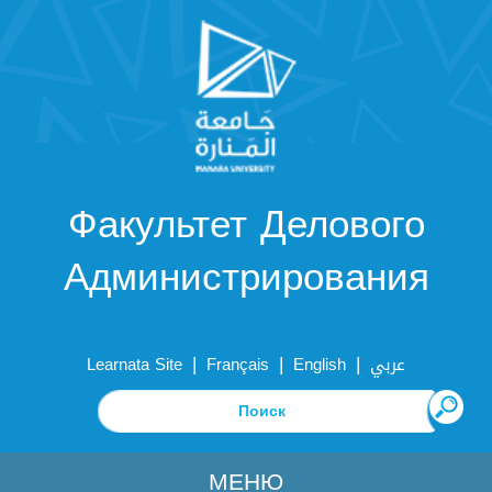
Факультет Делового
Администрирования
|
|
|
Learnata Site
Français
English
عربي
МЕНЮ