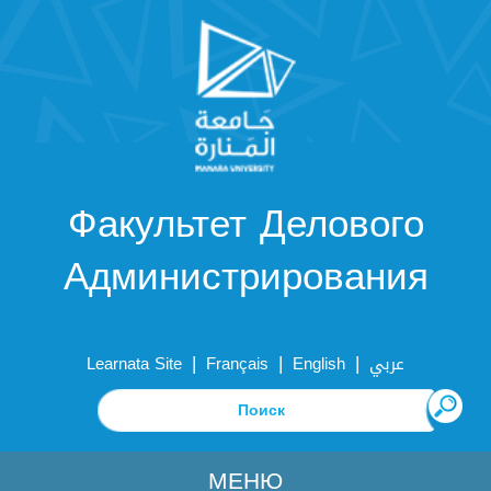
Факультет Делового
Администрирования
|
|
|
Learnata Site
Français
English
عربي
МЕНЮ