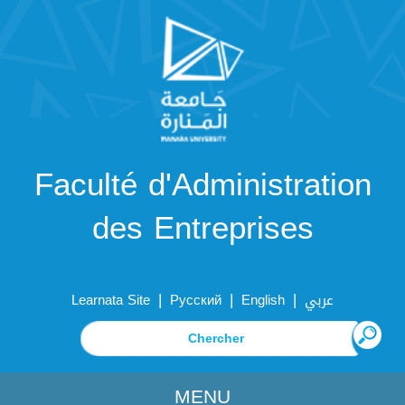
Faculté d'Administration
des Entreprises
|
|
|
Learnata Site
Русский
English
عربي
MENU