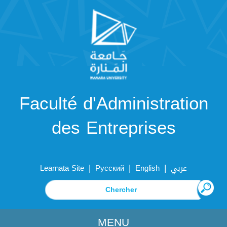
Faculté d'Administration
des Entreprises
|
|
|
Learnata Site
Русский
English
عربي
MENU