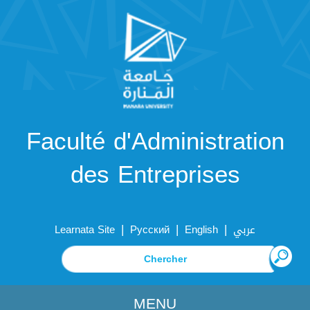
Faculté d'Administration
des Entreprises
|
|
|
Learnata Site
Русский
English
عربي
MENU