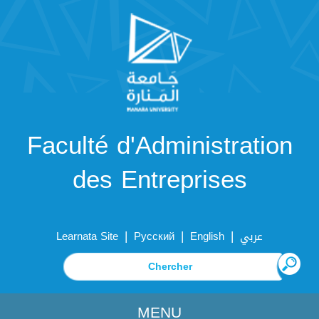
Faculté d'Administration
des Entreprises
|
|
|
Learnata Site
Русский
English
عربي
MENU