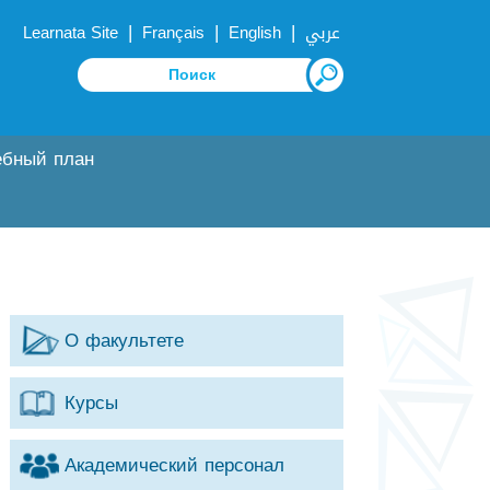
|
|
|
Learnata Site
Français
English
عربي
ебный план
О факультете
Курсы
Академический персонал