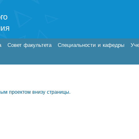
го
ния
а
Совет факультета
Специальности и кафедры
Уч
ным проектом внизу страницы.