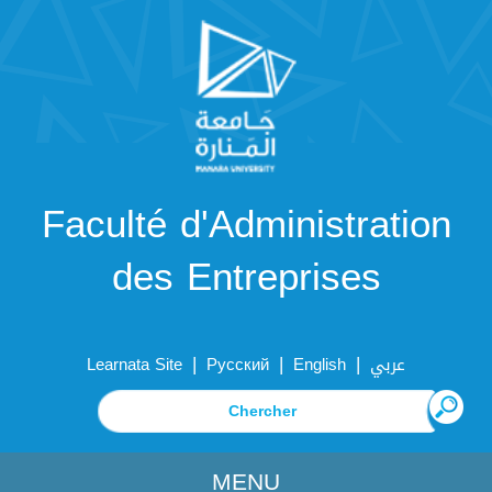
Faculté d'Administration
des Entreprises
|
|
|
Learnata Site
Русский
English
عربي
MENU