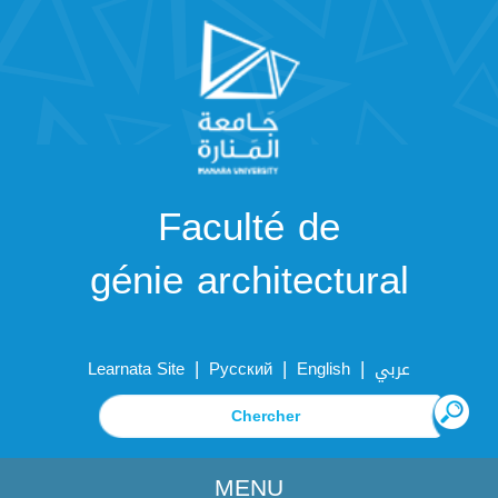
Faculté de
génie architectural
|
|
|
Learnata Site
Русский
English
عربي
MENU