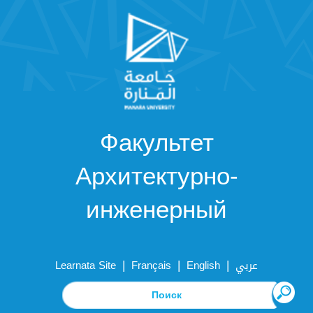
Факультет
Архитектурно-
инженерный
|
|
|
Learnata Site
Français
English
عربي