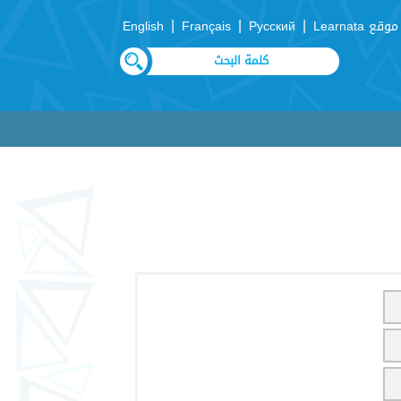
|
|
|
موقع Learnata
Русский
Français
English