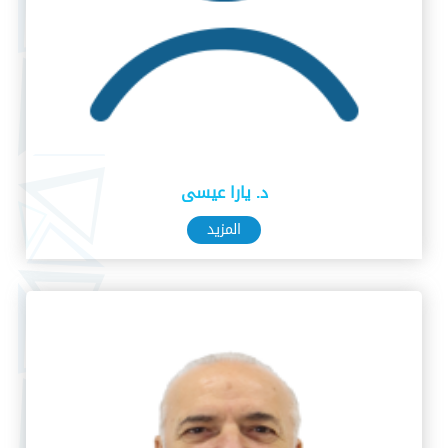
د. يارا عيسى
المزيد