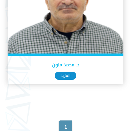
د. محمد منون
المزيد
1