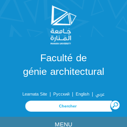
Faculté de
génie architectural
|
|
|
Learnata Site
Русский
English
عربي
MENU