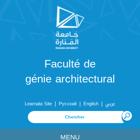
Faculté de
génie architectural
|
|
|
Learnata Site
Русский
English
عربي
MENU