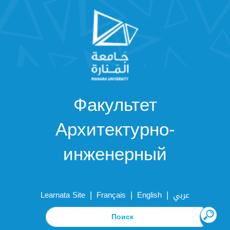
Факультет
Архитектурно-
инженерный
|
|
|
Learnata Site
Français
English
عربي