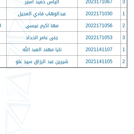
3
2023171067
الياس حميد اسبر
1
2022171030
عبدالوهاب فادي العجيل
2
2022171056
مها اكرم عيسى
8
3
2022171053
جنى عامر الحداد
1
2021141107
نايا مهند العبد الله
2
2021141105
شيرين عبد الرزاق سيد علو