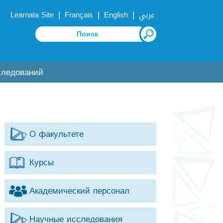
|
|
|
Learnata Site
Français
English
عربي
следований
О факультете
Курсы
Академический персонал
Научные исследования