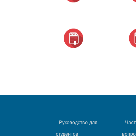
Руководство для
Част
студентов
вопр