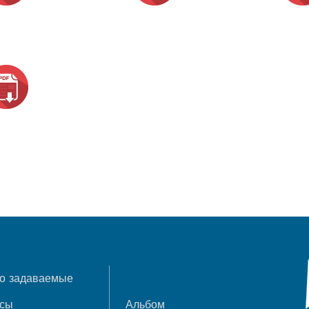
о задаваемые
осы
Альбом