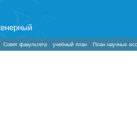
женерный
Совет факультета
учебный план
План научных ис