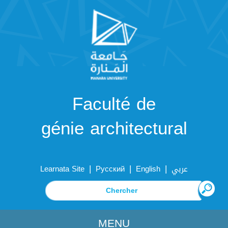
Faculté de
génie architectural
|
|
|
Learnata Site
Русский
English
عربي
MENU