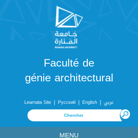
Faculté de
génie architectural
|
|
|
Learnata Site
Русский
English
عربي
MENU