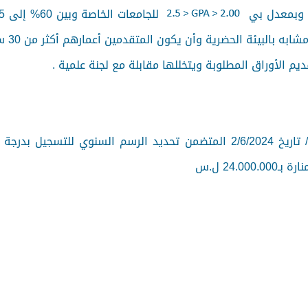
ة وبمعدل بي
م الأوراق المطلوبة ويتخللها مقابلة مع لجنة علمية .
استناداً لقرار مجلس التعليم العالي رقم /214/ تاريخ 2/6/2024 المتضمن تحدي
24. ل.س