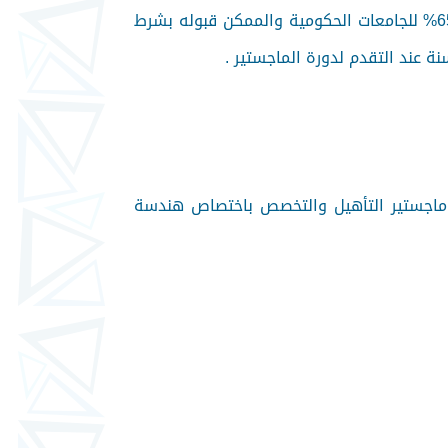
للجامعات الخاصة وبين 60% إلى 65% للجامعات الحكومية والممكن قبوله بشرط
د الرسم السنوي للتسجيل بدرجة ماجستير التأهيل والتخصص باختصاص هندسة