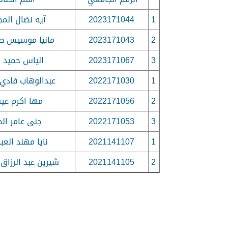
1
2023171044
آيه نضال الم
2
2023171043
مانيا موسيس ط
3
2023171067
الياس حميد ا
1
2022171030
عبدالوهاب فادي 
2
2022171056
مها اكرم ع
3
2022171053
جنى عامر الح
1
2021141107
نايا مهند العبد
2
2021141105
شيرين عبد الرزاق