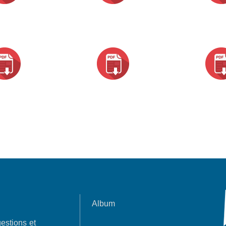
Album
estions et