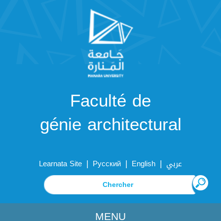
Faculté de
génie architectural
|
|
|
Learnata Site
Русский
English
عربي
MENU