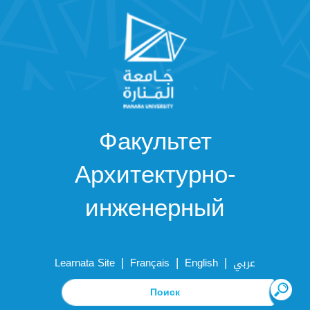
Факультет
Архитектурно-
инженерный
|
|
|
Learnata Site
Français
English
عربي