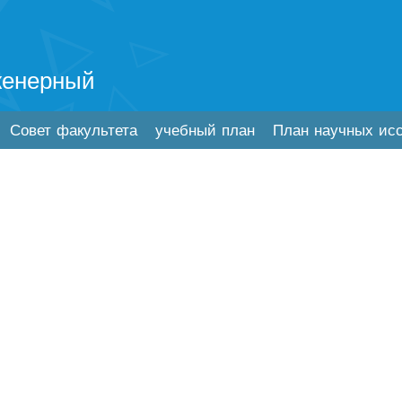
женерный
Совет факультета
учебный план
План научных ис