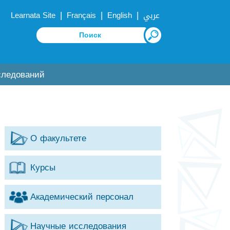
|
|
|
Learnata Site
Français
English
عربي
следований
О факультете
Курсы
Академический персонал
Научные исследования