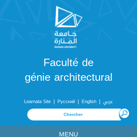
Faculté de
génie architectural
|
|
|
Learnata Site
Русский
English
عربي
MENU