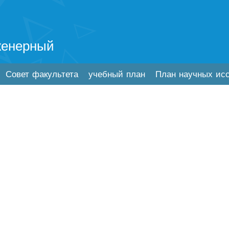
женерный
Совет факультета
учебный план
План научных ис