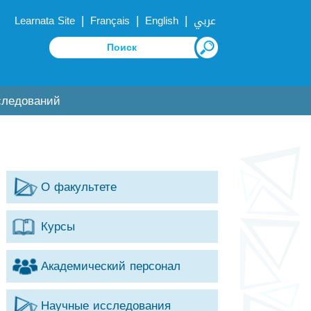
|
|
|
Learnata Site
Français
English
عربي
следований
О факультете
Курсы
Академический персонал
Научные исследования