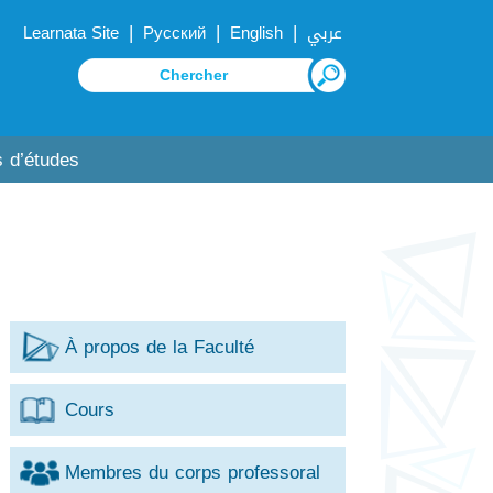
|
|
|
Learnata Site
Русский
English
عربي
 d’études
À propos de la Faculté
Cours
Membres du corps professoral