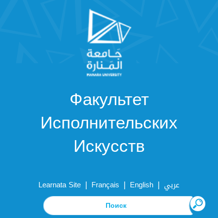
Факультет
Исполнительских
Искусств
|
|
|
Learnata Site
Français
English
عربي