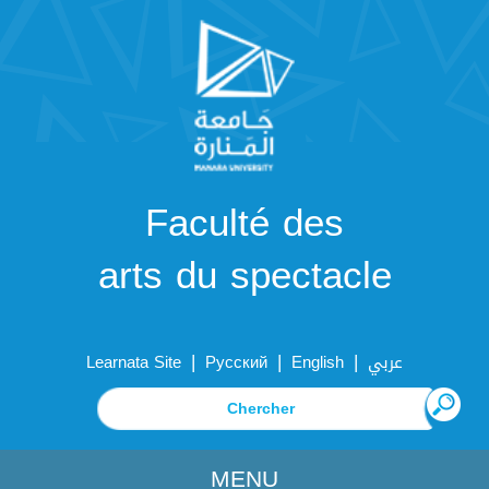
Faculté des
arts du spectacle
|
|
|
Learnata Site
Русский
English
عربي
MENU