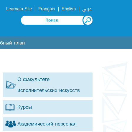
|
|
|
Learnata Site
Français
English
عربي
ебный план
О факультете
исполнительских искусств
Курсы
Академический персонал