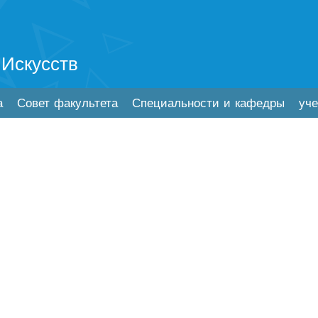
 Искусств
а
Совет факультета
Специальности и кафедры
уч