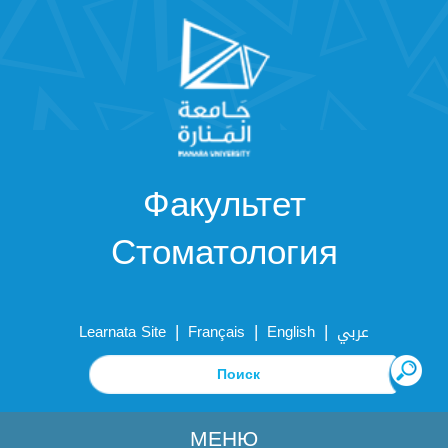
Факультет
Стоматология
|
|
|
Learnata Site
Français
English
عربي
МЕНЮ