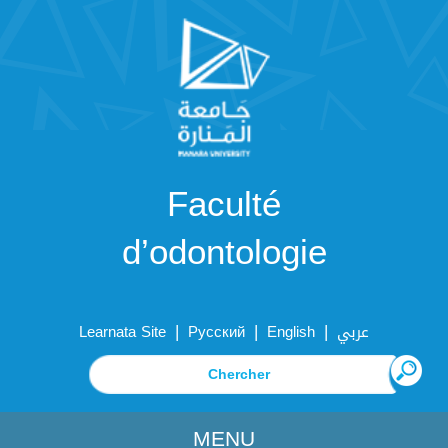
Faculté
d’odontologie
|
|
|
Learnata Site
Русский
English
عربي
MENU