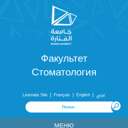
Факультет
Стоматология
|
|
|
Learnata Site
Français
English
عربي
МЕНЮ