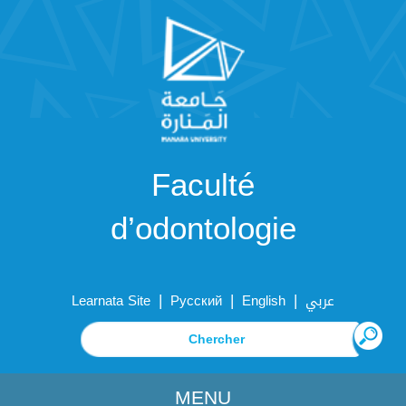
Faculté
d’odontologie
|
|
|
Learnata Site
Русский
English
عربي
MENU