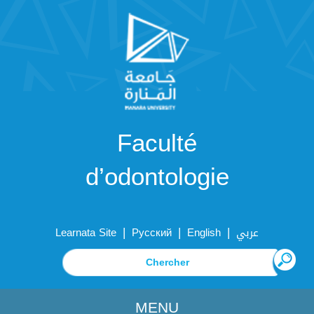
Faculté
d’odontologie
|
|
|
Learnata Site
Русский
English
عربي
MENU