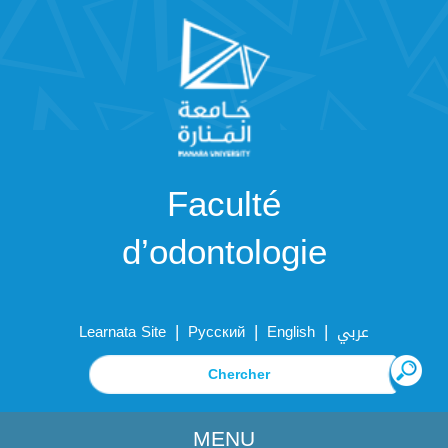
Faculté
d’odontologie
|
|
|
Learnata Site
Русский
English
عربي
MENU