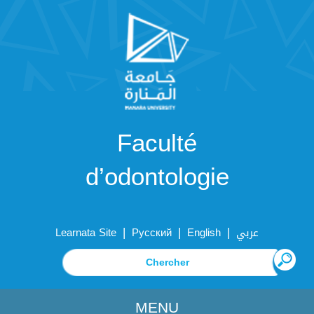
Faculté
d’odontologie
|
|
|
Learnata Site
Русский
English
عربي
MENU