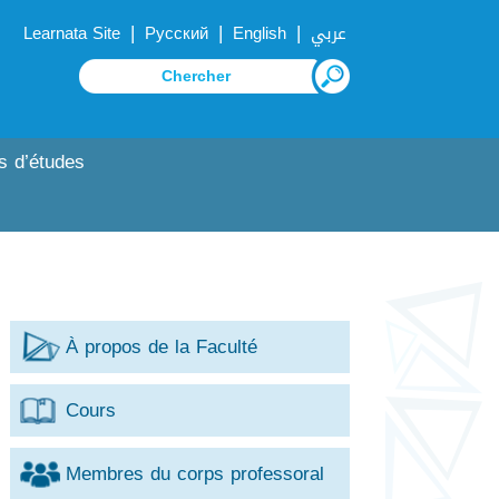
|
|
|
Learnata Site
Русский
English
عربي
s d’études
À propos de la Faculté
Cours
Membres du corps professoral